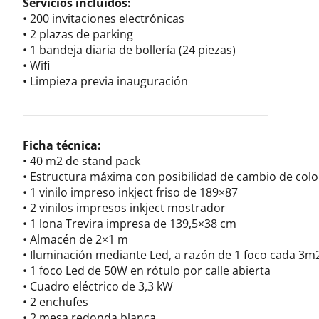
Servicios incluidos:
•
200 invitaciones electrónicas
•
2 plazas de parking
•
1 bandeja diaria de bollería (24 piezas)
•
Wifi
•
Limpieza previa inauguración
Ficha técnica:
•
40 m2 de stand pack
•
Estructura máxima con posibilidad de cambio de col
•
1 vinilo impreso inkject friso de 189×87
•
2 vinilos impresos inkject mostrador
•
1 lona Trevira impresa de 139,5×38 cm
•
Almacén de 2×1 m
•
Iluminación mediante Led, a razón de 1 foco cada 3m
•
1 foco Led de 50W en rótulo por calle abierta
•
Cuadro eléctrico de 3,3 kW
•
2 enchufes
•
2 mesa redonda blanca